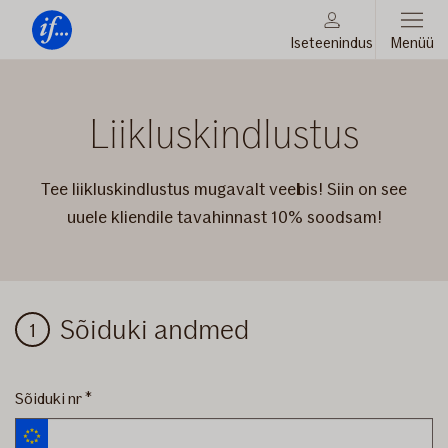
Iseteenindus
Menüü
Sinu
kõrval
Moodboard
MTPL
Liikluskindlustus
EST
Mobile
Tee liikluskindlustus mugavalt veebis! Siin on see
uuele kliendile tavahinnast 10% soodsam!
Liikluskindlustus
Sõiduki andmed
Sõiduki nr