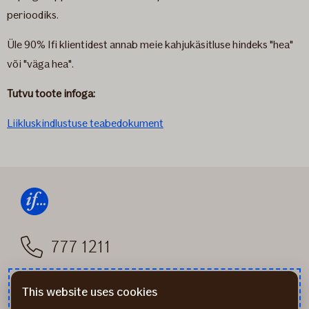
perioodiks.
Üle 90% Ifi klientidest annab meie kahjukäsitluse hindeks "hea"
või "väga hea".
Tutvu toote infoga:
Liikluskindlustuse teabedokument
777 1211
info@if.ee
This website uses cookies