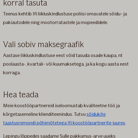
korral tasuta
Teenus kehtib Ifi liikluskindlustuse poliisi omavatele sõidu- ja
pakiautodele ning mootorratastele ja mopeedidele.
Vali sobiv maksegraafik
Aastase liikluskindlustuse eest võid tasuda osade kaupa, nt
poolaasta-, kvartali- või kuumaksetega, ja ka kogu aasta eest
korraga.
Hea teada
Meie koostööpartnereid iseloomustab kvaliteetne töö ja
kõrgetasemeline klienditeenindus. Tutvu
sõidukite
taastusremondi põhimõtetega Ifi koostööpartnerite juures
.
Lepingu lõppedes saadame Sulle pakkumus-arve uueks