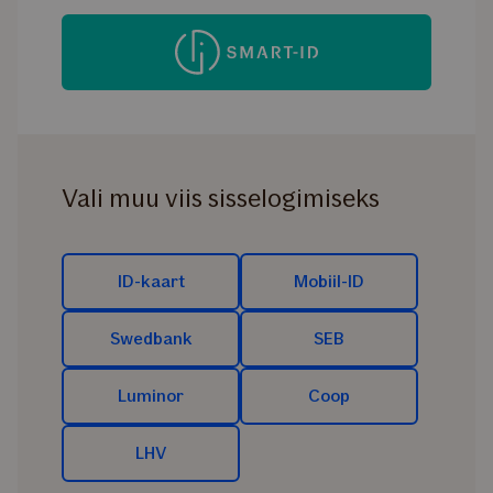
Vali muu viis sisselogimiseks
ID-kaart
Mobiil-ID
Swedbank
SEB
Luminor
Coop
LHV