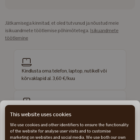
Jätkamisega kinnitad, et oled tutvunud ja nõustud meie
isikuandmete töötlemise põhimõtetega.
Isikuandmete
töötlemine
Kindlusta oma telefon, laptop, nutikell või
kõrvaklapid al. 3,60 €/kuu
Lisaks välistele kahjustustele on kaitse all ka
This website uses cookies
sisemised rikked, näiteks kui kaamera ei suuda
We use cookies and other identifiers to ensure the functionality
Tekkinud on tehniline
fokuseerida.
of the website for analyse user visits and to customise
marketing on websites and social media. We use both our own