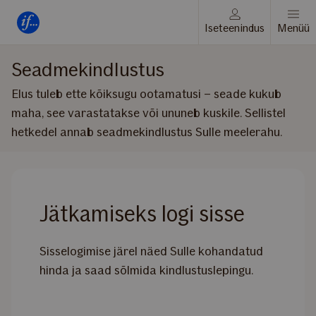
Seadmekindlustus
Iseteenindus
Menüü
Seadmekindlustus
Elus tuleb ette kõiksugu ootamatusi – seade kukub
maha, see varastatakse või ununeb kuskile. Sellistel
hetkedel annab seadmekindlustus Sulle meelerahu.
Jätkamiseks logi sisse
Sisselogimise järel näed Sulle kohandatud
hinda ja saad sõlmida kindlustuslepingu.